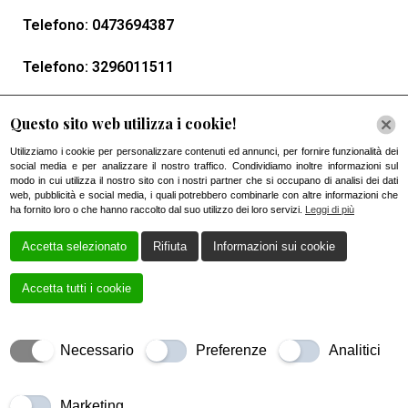
Telefono:
0473694387
Telefono:
3296011511
Email:
pizza.mister@yahoo.com
Questo sito web utilizza i cookie!
Utilizziamo i cookie per personalizzare contenuti ed annunci, per fornire funzionalità dei
social media e per analizzare il nostro traffico. Condividiamo inoltre informazioni sul
modo in cui utilizza il nostro sito con i nostri partner che si occupano di analisi dei dati
web, pubblicità e social media, i quali potrebbero combinarle con altre informazioni che
ha fornito loro o che hanno raccolto dal suo utilizzo dei loro servizi.
Leggi di più
Accetta selezionato
Rifiuta
Informazioni sui cookie
Accetta tutti i cookie
Creato da
Local Web – Agenzia Web Marketing Milano
Necessario
Preferenze
Analitici
Copyrights © 2023 MR_Pizza | Tutti i diritti riservati.
Marketing